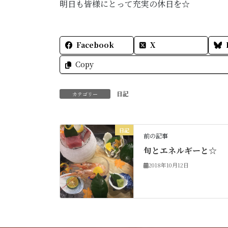
明日も皆様にとって充実の休日を☆
Facebook
X
Copy
日記
カテゴリー
日記
前の記事
旬とエネルギーと☆
2018年10月12日