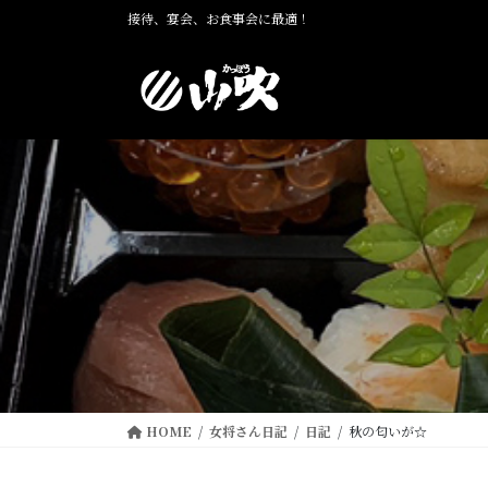
コ
ナ
接待、宴会、お食事会に最適！
ン
ビ
テ
ゲ
ン
ー
ツ
シ
に
ョ
移
ン
動
に
移
動
HOME
女将さん日記
日記
秋の匂いが☆