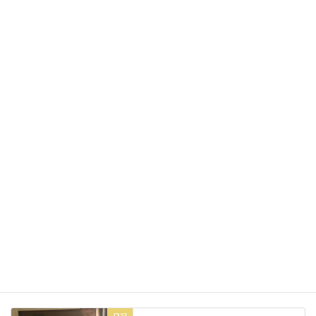
ありがとうございます。
明日も皆様にとって素敵な一日を
お過ごしくださいね☆
Facebook
X
Bluesky
Threads
Hatena
LINE
Copy
日記
カテゴリー
日記