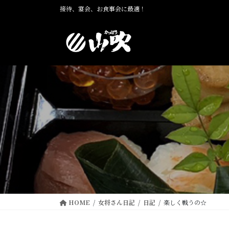
コ
ナ
接待、宴会、お食事会に最適！
ン
ビ
テ
ゲ
ン
ー
ツ
シ
に
ョ
移
ン
動
に
移
動
HOME
女将さん日記
日記
楽しく戦うの☆