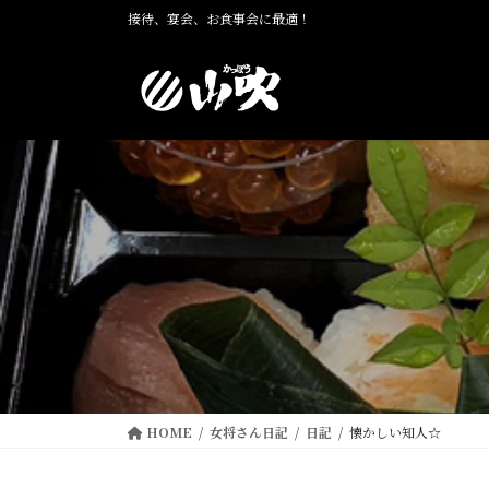
コ
ナ
接待、宴会、お食事会に最適！
ン
ビ
テ
ゲ
ン
ー
ツ
シ
に
ョ
移
ン
動
に
移
動
HOME
女将さん日記
日記
懐かしい知人☆