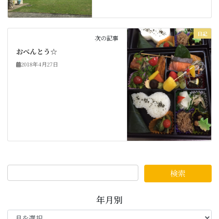
日記
次の記事
おべんとう☆
2018年4月27日
年月別
年