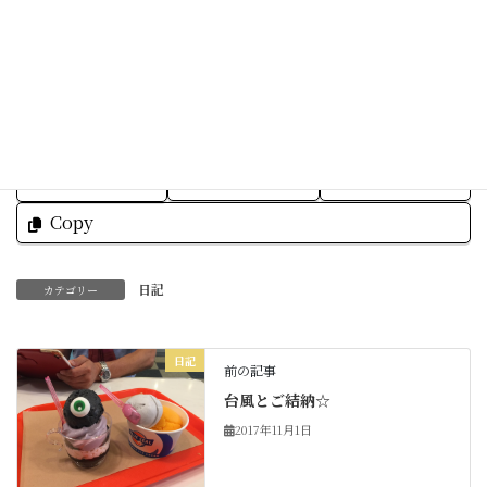
素敵な一日をお過ごしくださいね☆
Facebook
X
Bluesky
Threads
Hatena
LINE
Copy
日記
カテゴリー
日記
前の記事
台風とご結納☆
2017年11月1日