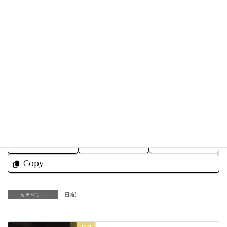
ハロウィンでケーキを頂きました♪
ターミー☆いつも本当にありがとうございます。
残り3ヶ月右肩上がりで行きましょう☆
素敵な一日を☆
Facebook
X
Bluesky
Threads
Hatena
LINE
Copy
日記
カテゴリー