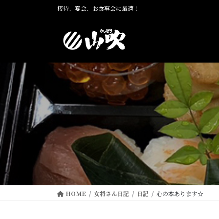
コ
ナ
接待、宴会、お食事会に最適！
ン
ビ
テ
ゲ
ン
ー
ツ
シ
に
ョ
移
ン
動
に
移
動
HOME
女将さん日記
日記
心の本あります☆