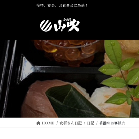
コ
ナ
接待、宴会、お食事会に最適！
ン
ビ
テ
ゲ
ン
ー
ツ
シ
に
ョ
移
ン
動
に
移
動
HOME
女将さん日記
日記
香港のお客様☆