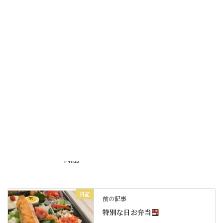
お弁当
とマイバースディ
2026年3月23日
価格変更のお知らせ
2026年3月20日
日記
カテゴリー
#お祝い
#コース料理
#ナイチンゲール記章
タグ
#和食
日記
前の記事
特別な日お弁当