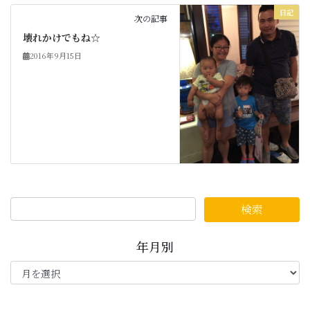
日記
次の記事
壊れかけでもね☆
2016年9月15日
年月別
年
月
別