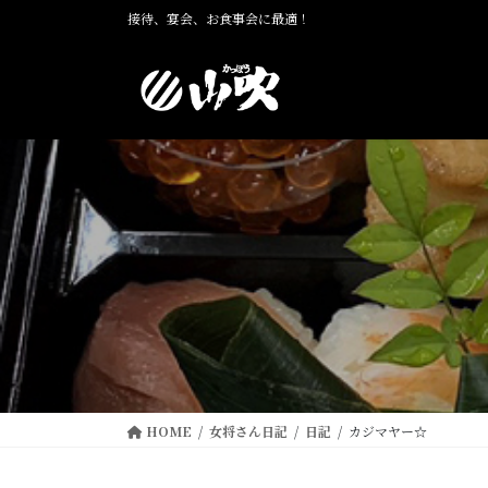
コ
ナ
接待、宴会、お食事会に最適！
ン
ビ
テ
ゲ
ン
ー
ツ
シ
に
ョ
移
ン
動
に
移
動
HOME
女将さん日記
日記
カジマヤー☆