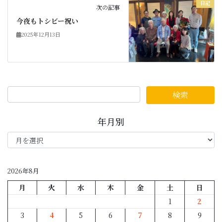
日記
次の記事
今夜もトシビー祝い
2025年12月13日
年月別
年
月
別
2026年8月
月
火
水
木
金
土
日
1
2
3
4
5
6
7
8
9