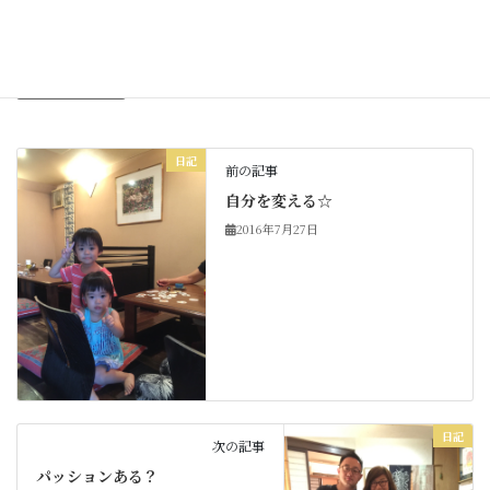
Copy
日記
カテゴリー
日記
前の記事
自分を変える☆
2016年7月27日
日記
次の記事
パッションある？