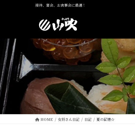
コ
ナ
接待、宴会、お食事会に最適！
ン
ビ
テ
ゲ
ン
ー
ツ
シ
に
ョ
移
ン
動
に
移
動
HOME
女将さん日記
日記
夏の記憶☆