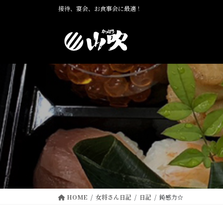
コ
ナ
接待、宴会、お食事会に最適！
ン
ビ
テ
ゲ
ン
ー
ツ
シ
に
ョ
移
ン
動
に
移
動
HOME
女将さん日記
日記
鈍感力☆