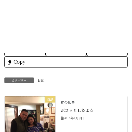
素敵な一日をお過ごし下さいね☆
Facebook
X
Bluesky
Threads
Hatena
LINE
Copy
日記
カテゴリー
日記
前の記事
ポコッとしたよ☆
2016年1月9日