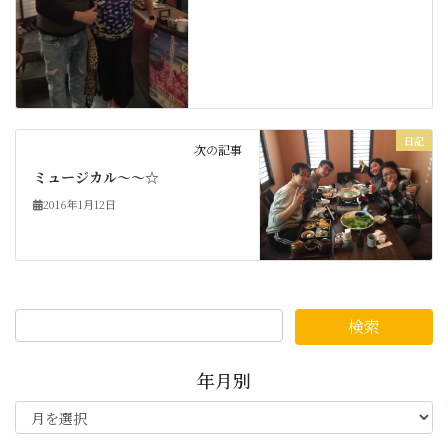
日記
次の記事
ミュージカル～～☆
2016年1月12日
年月別
年
月