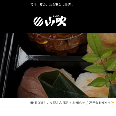
コ
ナ
接待、宴会、お食事会に最適！
ン
ビ
テ
ゲ
ン
ー
ツ
シ
に
ョ
移
ン
動
に
移
動
HOME
女将さん日記
お知らせ
忘年会お知らせ