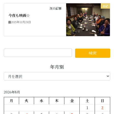
日記
次の記事
今夜も映画☆
2015年11月28日
年月別
年
月
別
2026年8月
月
火
水
木
金
土
日
1
2