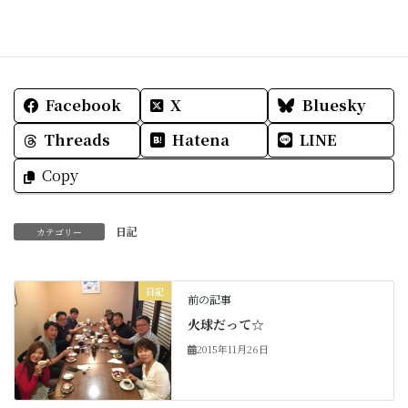
素敵な一日でありますように☆
Facebook
X
Bluesky
Threads
Hatena
LINE
Copy
日記
カテゴリー
日記
前の記事
火球だって☆
2015年11月26日