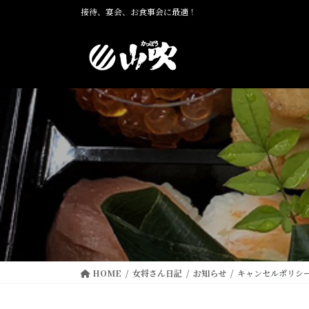
コ
ナ
接待、宴会、お食事会に最適！
ン
ビ
テ
ゲ
ン
ー
ツ
シ
に
ョ
移
ン
動
に
移
動
HOME
女将さん日記
お知らせ
キャンセルポリシ