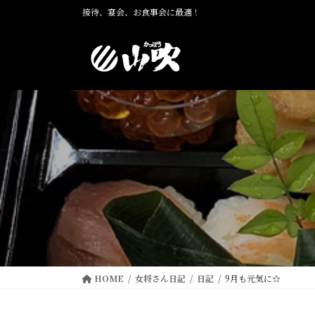
コ
ナ
接待、宴会、お食事会に最適！
ン
ビ
テ
ゲ
ン
ー
ツ
シ
に
ョ
移
ン
動
に
移
動
HOME
女将さん日記
日記
9月も元気に☆