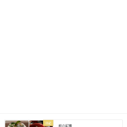
カルフォルニアは湿度が低いから夏でも過ごしやす
けれどお肌には敵なのね。
明日も皆さまにとって素敵な一日をお過ごしくださ
いね
Facebook
X
Bluesky
Threads
Hatena
LINE
Copy
日記
カテゴリー
日記
前の記事