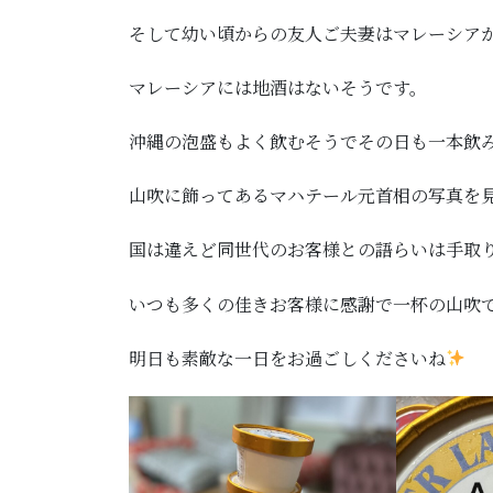
そして幼い頃からの友人ご夫妻はマレーシア
マレーシアには地酒はないそうです。
沖縄の泡盛もよく飲むそうでその日も一本飲
山吹に飾ってあるマハテール元首相の写真を
国は違えど同世代のお客様との語らいは手取
いつも多くの佳きお客様に感謝で一杯の山吹
明日も素敵な一日をお過ごしくださいね