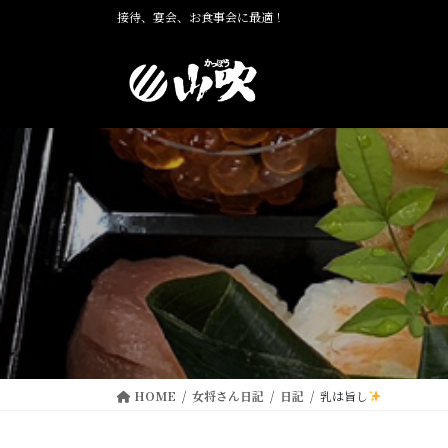
コ
ナ
接待、宴会、お食事会に最適！
ン
ビ
テ
ゲ
ン
ー
ツ
シ
に
ョ
移
ン
動
に
移
動
HOME
女将さん日記
日記
乳は旨し