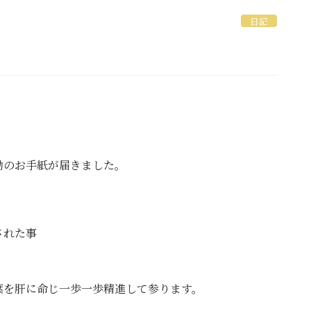
日記
励のお手紙が届きました。
された事
葉を肝に命じ一歩一歩精進して参ります。