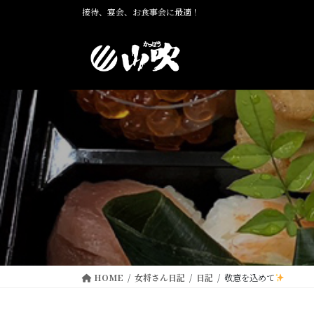
コ
ナ
接待、宴会、お食事会に最適！
ン
ビ
テ
ゲ
ン
ー
ツ
シ
に
ョ
移
ン
動
に
移
動
HOME
女将さん日記
日記
敬意を込めて