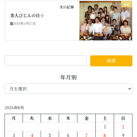
日記
次の記事
美人びじんの日☆
2015年6月17日
年月別
年
月
別
2026年8月
月
火
水
木
金
土
日
1
2
3
4
5
6
7
8
9