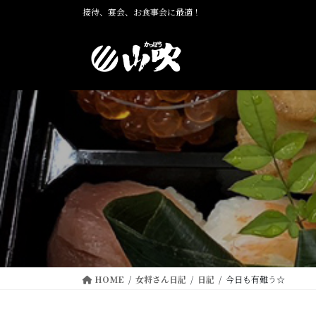
コ
ナ
接待、宴会、お食事会に最適！
ン
ビ
テ
ゲ
ン
ー
ツ
シ
に
ョ
移
ン
動
に
移
動
HOME
女将さん日記
日記
今日も有難う☆