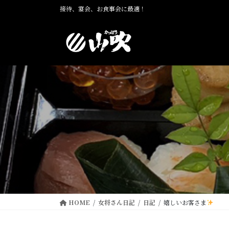
コ
ナ
接待、宴会、お食事会に最適！
ン
ビ
テ
ゲ
ン
ー
ツ
シ
に
ョ
移
ン
動
に
移
動
HOME
女将さん日記
日記
嬉しいお客さま