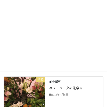
素敵な一日でありますように☆
Facebook
X
Bluesky
Threads
Hatena
LINE
Copy
日記
カテゴリー
日記
前の記事
ニューヨークの先輩☆
2015年4月8日