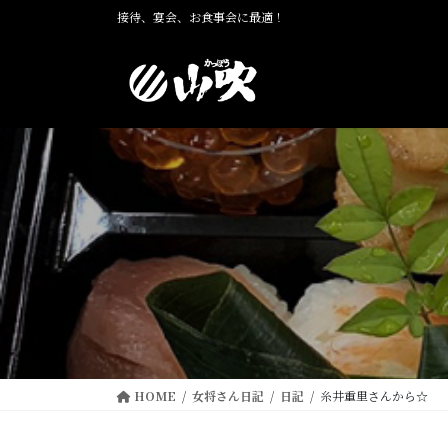
コ
ナ
接待、宴会、お食事会に最適！
ン
ビ
テ
ゲ
ン
ー
ツ
シ
に
ョ
移
ン
動
に
移
動
HOME
女将さん日記
日記
糸井重里さんから☆