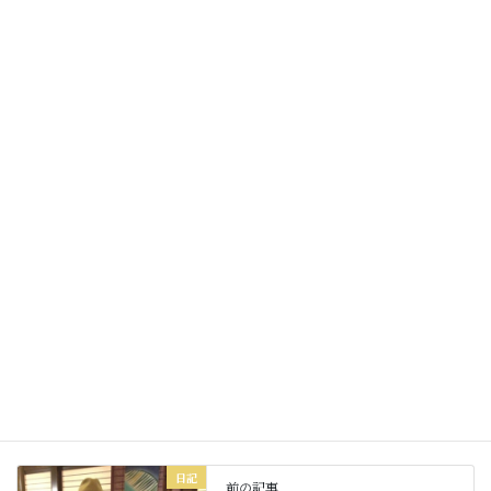
繋がりの大切さを日々感じる山吹です。
明日も皆様にとって
素敵な一日でありますように☆
Facebook
X
Bluesky
Threads
Hatena
LINE
Copy
日記
カテゴリー
日記
前の記事