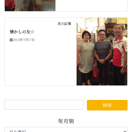
日記
次の記事
懐かしの友☆
2014年9月17日
年月別
年