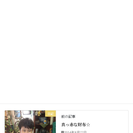
明日も皆様にとって
素敵な週末をお過ごしくださいね☆
Facebook
X
Bluesky
Threads
Hatena
LINE
Copy
日記
カテゴリー
日記
前の記事
真っ赤な財布☆
2014年8月22日