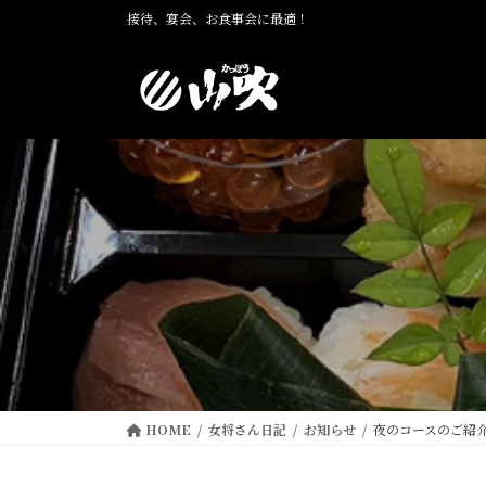
コ
ナ
接待、宴会、お食事会に最適！
ン
ビ
テ
ゲ
ン
ー
ツ
シ
に
ョ
移
ン
動
に
移
動
HOME
女将さん日記
お知らせ
夜のコースのご紹