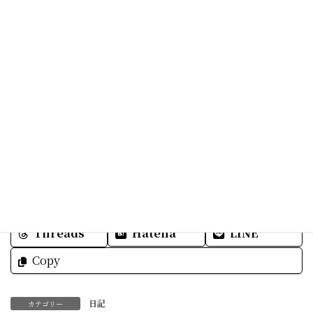
Facebook
X
Bluesky
Threads
Hatena
LINE
Copy
日記
カテゴリー