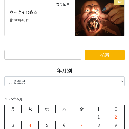
日記
次の記事
ウークイの夜☆
2013年8月21日
年月別
年
月
別
2026年8月
月
火
水
木
金
土
日
1
2
3
4
5
6
7
8
9