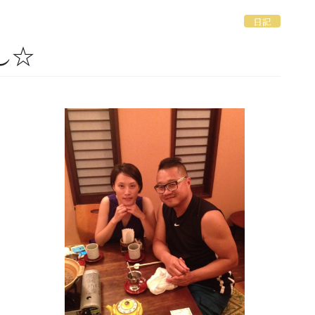
日記
し☆