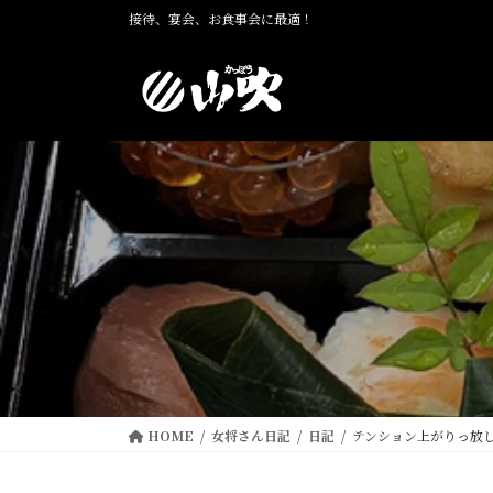
コ
ナ
接待、宴会、お食事会に最適！
ン
ビ
テ
ゲ
ン
ー
ツ
シ
に
ョ
移
ン
動
に
移
動
HOME
女将さん日記
日記
テンション上がりっ放