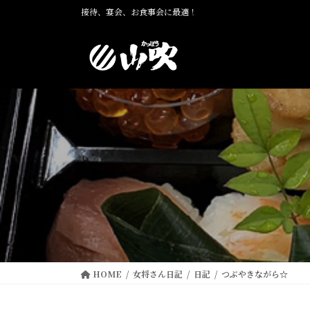
コ
ナ
接待、宴会、お食事会に最適！
ン
ビ
テ
ゲ
ン
ー
ツ
シ
に
ョ
移
ン
動
に
移
動
HOME
女将さん日記
日記
つぶやきながら☆