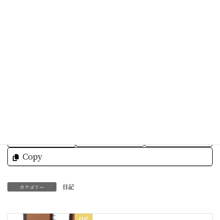
お客様の為にも
明日もサンサン沖縄を楽しんで行こうかな☆
よい週末を☆
Facebook
X
Bluesky
Threads
Hatena
LINE
Copy
日記
カテゴリー
日記