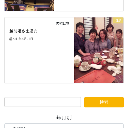
日記
次の記事
越前姫さま達☆
2011年6月21日
年月別
年