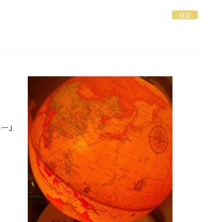
日記
ニー』
。