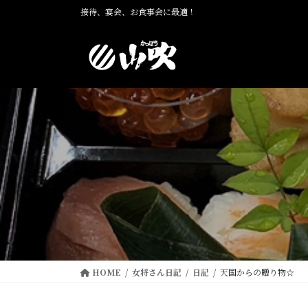
コ
ナ
接待、宴会、お食事会に最適！
ン
ビ
テ
ゲ
ン
ー
ツ
シ
に
ョ
移
ン
動
に
移
動
HOME
女将さん日記
日記
天国からの贈り物☆