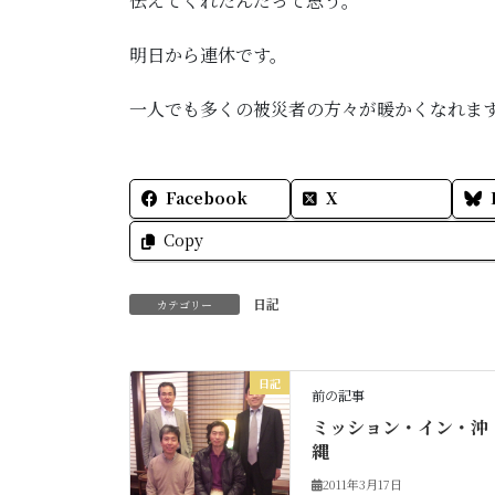
伝えてくれたんだって思う。
明日から連休です。
一人でも多くの被災者の方々が暖かくなれま
Facebook
X
Copy
日記
カテゴリー
日記
前の記事
ミッション・イン・沖
縄
2011年3月17日